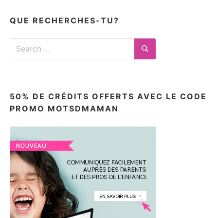
articles
ici
QUE RECHERCHES-TU?
Search
for:
Search
50% DE CRÉDITS OFFERTS AVEC LE CODE
PROMO MOTSDMAMAN