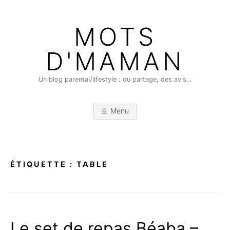
Skip
to
MOTS
content
D'MAMAN
Un blog parental/lifestyle : du partage, des avis…
Menu
ÉTIQUETTE :
TABLE
Le set de repas Béaba –