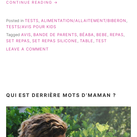
« LE
CONTINUE READING
SET
DE
REPAS
Posted in
TESTS
,
ALIMENTATION/ALLAITEMENT/BIBERON
,
BÉABA
TESTS/AVIS POUR KIDS
–
Tagged
AVIS
,
BANDE DE PARENTS
,
BÉABA
,
BEBE
,
REPAS
,
TEST
SET REPAS
,
SET REPAS SILICONE
,
TABLE
,
TEST
&
AVIS »
ON
LEAVE A COMMENT
LE
SET
DE
REPAS
BÉABA
–
TEST
QUI EST DERRIÈRE MOTS D’MAMAN ?
&
AVIS