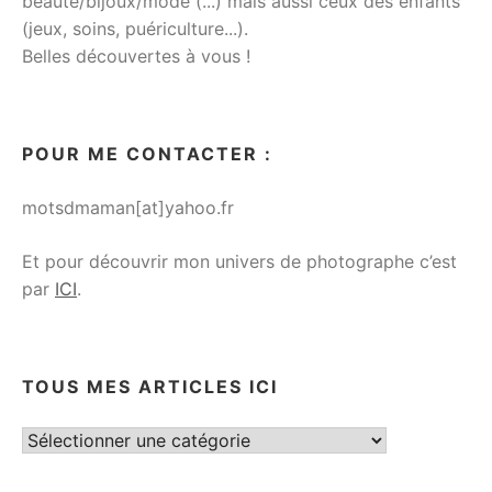
beauté/bijoux/mode (...) mais aussi ceux des enfants
(jeux, soins, puériculture...).
Belles découvertes à vous !
POUR ME CONTACTER :
motsdmaman[at]yahoo.fr
Et pour découvrir mon univers de photographe c’est
par
ICI
.
TOUS MES ARTICLES ICI
Tous
mes