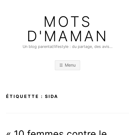
Skip
to
MOTS
content
D'MAMAN
Un blog parental/lifestyle : du partage, des avis…
Menu
ÉTIQUETTE :
SIDA
« 10 femmes contre le