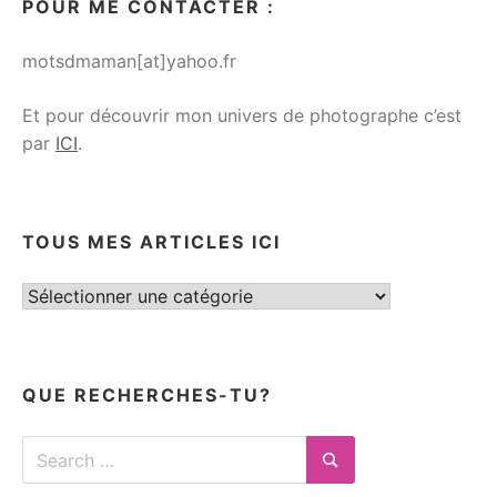
POUR ME CONTACTER :
motsdmaman[at]yahoo.fr
Et pour découvrir mon univers de photographe c’est
par
ICI
.
TOUS MES ARTICLES ICI
Tous
mes
articles
ici
QUE RECHERCHES-TU?
Search
for:
Search