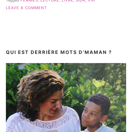
Tagged
FEMMES
,
LECTURE
,
LIVRE
,
SIDA
,
VIH
ON
LEAVE A COMMENT
« 10
FEMMES
CONTRE
LE
SIDA »
QUI EST DERRIÈRE MOTS D’MAMAN ?