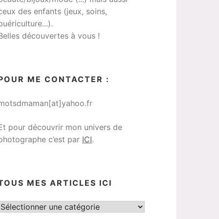
ceux des enfants (jeux, soins,
puériculture...).
Belles découvertes à vous !
POUR ME CONTACTER :
motsdmaman[at]yahoo.fr
Et pour découvrir mon univers de
photographe c’est par
ICI
.
TOUS MES ARTICLES ICI
Tous
mes