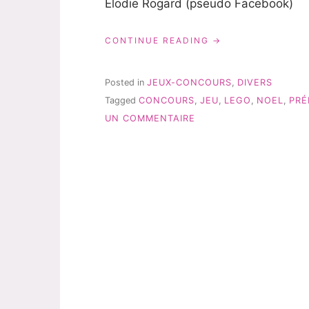
Elodie Rogard (pseudo Facebook)
« GAGNANTS
CONTINUE READING
DU
CALENDRIER
DE
Posted in
JEUX-CONCOURS
,
DIVERS
L’AVENT
Tagged
CONCOURS
,
JEU
,
LEGO
,
NOEL
,
PRÉ
2019 »
SUR
UN COMMENTAIRE
GAGNANTS
DU
CALENDRIER
DE
L’AVENT
2019