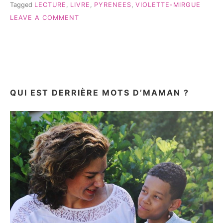
Tagged
LECTURE
,
LIVRE
,
PYRENEES
,
VIOLETTE-MIRGUE
ON
LEAVE A COMMENT
VIOLETTE
MIRGUE
FAIT
DÉCOUVRIR
LES
PYRÉNÉES
QUI EST DERRIÈRE MOTS D’MAMAN ?