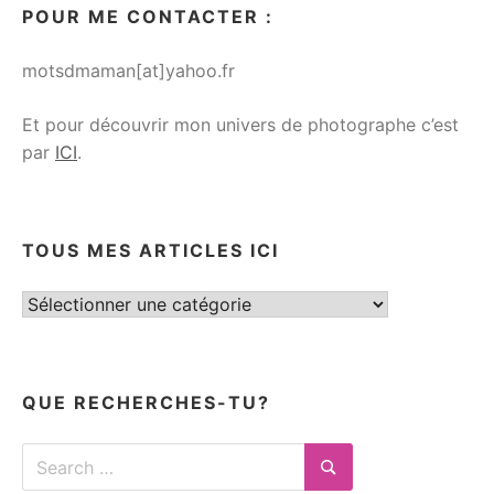
POUR ME CONTACTER :
motsdmaman[at]yahoo.fr
Et pour découvrir mon univers de photographe c’est
par
ICI
.
TOUS MES ARTICLES ICI
Tous
mes
articles
ici
QUE RECHERCHES-TU?
Search
for:
Search