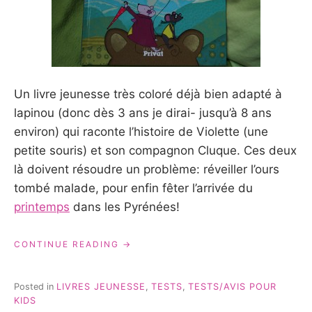
Un livre jeunesse très coloré déjà bien adapté à
lapinou (donc dès 3 ans je dirai- jusqu’à 8 ans
environ) qui raconte l’histoire de Violette (une
petite souris) et son compagnon Cluque. Ces deux
là doivent résoudre un problème: réveiller l’ours
tombé malade, pour enfin fêter l’arrivée du
printemps
dans les Pyrénées!
« VIOLETTE
CONTINUE READING
MIRGUE
FAIT
DÉCOUVRIR
Posted in
LIVRES JEUNESSE
,
TESTS
,
TESTS/AVIS POUR
LES
KIDS
PYRÉNÉES »