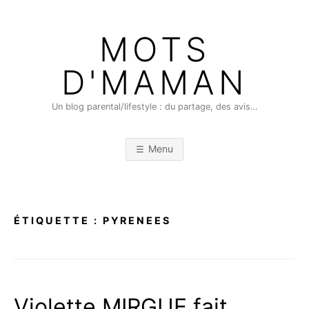
Skip
to
MOTS
content
D'MAMAN
Un blog parental/lifestyle : du partage, des avis…
Menu
ÉTIQUETTE :
PYRENEES
Violette MIRGUE fait