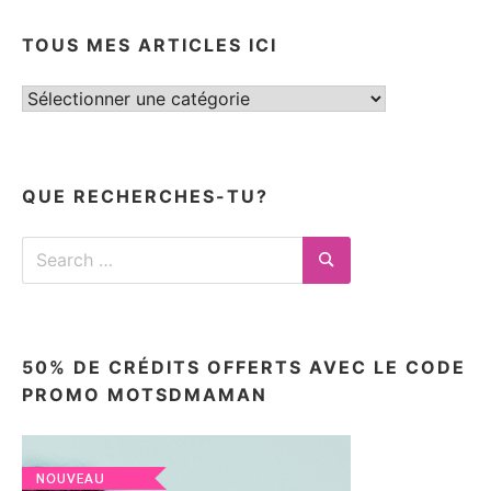
TOUS MES ARTICLES ICI
Tous
mes
articles
ici
QUE RECHERCHES-TU?
Search
for:
Search
50% DE CRÉDITS OFFERTS AVEC LE CODE
PROMO MOTSDMAMAN