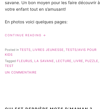
savane. Un bon moyen pour les faire découvrir à
votre enfant tout en s’amusant!
En photos voici quelques pages:
« LA
CONTINUE READING
SAVANE
DES
ÉDITIONS
Posted in
TESTS
,
LIVRES JEUNESSE
,
TESTS/AVIS POUR
FLEURUS
KIDS
#LIVREJEUNESSE »
Tagged
FLEURUS
,
LA SAVANE
,
LECTURE
,
LIVRE
,
PUZZLE
,
TEST
SUR
UN COMMENTAIRE
LA
SAVANE
DES
ÉDITIONS
FLEURUS
#LIVREJEUNESSE
QUI EST DERRIÈRE MOTS D’MAMAN ?