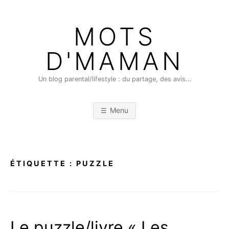
Skip
to
MOTS
content
D'MAMAN
Un blog parental/lifestyle : du partage, des avis…
Menu
ÉTIQUETTE :
PUZZLE
Le puzzle/livre « Les