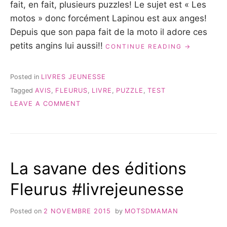
fait, en fait, plusieurs puzzles! Le sujet est « Les
motos » donc forcément Lapinou est aux anges!
Depuis que son papa fait de la moto il adore ces
petits angins lui aussi!!
« LE
CONTINUE READING
PUZZLE/LIV
« LES
MOTOS »
Posted in
LIVRES JEUNESSE
DES
Tagged
AVIS
,
FLEURUS
,
LIVRE
,
PUZZLE
,
TEST
EDITIONS
ON
FLEURUS »
LEAVE A COMMENT
LE
PUZZLE/LIVRE
« LES
MOTOS »
DES
La savane des éditions
EDITIONS
FLEURUS
Fleurus #livrejeunesse
Posted on
2 NOVEMBRE 2015
by
MOTSDMAMAN