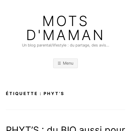
Skip
to
MOTS
content
D'MAMAN
Un blog parental/lifestyle : du partage, des avis…
Menu
ÉTIQUETTE :
PHYT’S
PHYT’S : du BIO aussi pour