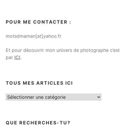
POUR ME CONTACTER :
motsdmaman[at]yahoo.fr
Et pour découvrir mon univers de photographe c’est
par
ICI
.
TOUS MES ARTICLES ICI
Tous
mes
articles
ici
QUE RECHERCHES-TU?