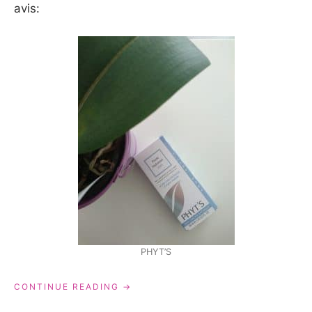
avis:
PHYT’S
« PHYT’S
CONTINUE READING
: