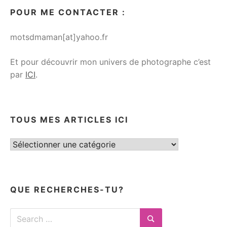
POUR ME CONTACTER :
motsdmaman[at]yahoo.fr
Et pour découvrir mon univers de photographe c’est
par
ICI
.
TOUS MES ARTICLES ICI
Tous
mes
articles
ici
QUE RECHERCHES-TU?
Search
for: