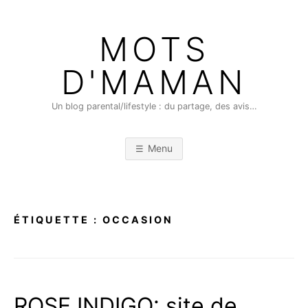
Skip
to
MOTS
content
D'MAMAN
Un blog parental/lifestyle : du partage, des avis…
Menu
ÉTIQUETTE :
OCCASION
ROSE INDIGO: site de