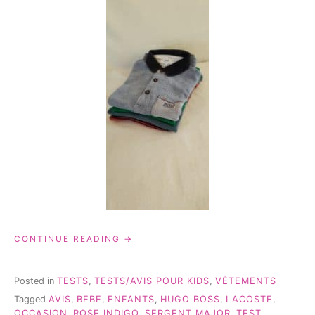
« ROSE
CONTINUE READING
INDIGO:
SITE
DE
Posted in
TESTS
,
TESTS/AVIS POUR KIDS
,
VÊTEMENTS
VÊTEMENTS
Tagged
AVIS
,
BEBE
,
ENFANTS
,
HUGO BOSS
,
LACOSTE
,
D’OCCASION! »
OCCASION
,
ROSE INDIGO
,
SERGENT MAJOR
,
TEST
,