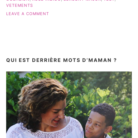
VETEMENTS
ON
LEAVE A COMMENT
ROSE
INDIGO:
SITE
DE
VÊTEMENTS
D’OCCASION!
QUI EST DERRIÈRE MOTS D’MAMAN ?