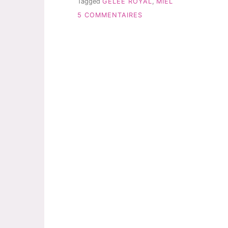
Tagged
GELÉE ROYAL
,
MIEL
NATURACTIVE »
SUR
5 COMMENTAIRES
MON
TEST
ET
AVIS
SUR
NATURACTIVE