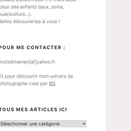
ceux des enfants (jeux, soins,
puériculture...).
Belles découvertes à vous !
POUR ME CONTACTER :
motsdmaman[at]yahoo.fr
Et pour découvrir mon univers de
photographe c’est par
ICI
.
TOUS MES ARTICLES ICI
Tous
mes