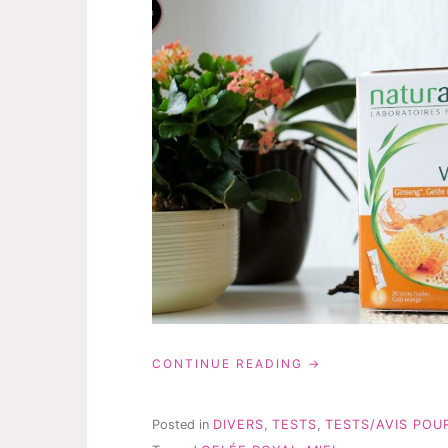
« MON
CONTINUE READING
TEST
ET
AVIS
Posted in
DIVERS
,
TESTS
,
TESTS/AVIS POU
SUR