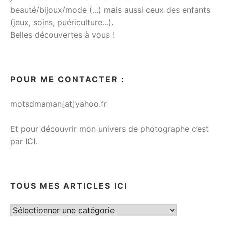
beauté/bijoux/mode (...) mais aussi ceux des enfants
(jeux, soins, puériculture...).
Belles découvertes à vous !
POUR ME CONTACTER :
motsdmaman[at]yahoo.fr
Et pour découvrir mon univers de photographe c’est
par
ICI
.
TOUS MES ARTICLES ICI
Tous
mes