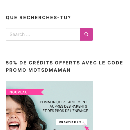
articles
ici
QUE RECHERCHES-TU?
Search
for:
Search
50% DE CRÉDITS OFFERTS AVEC LE CODE
PROMO MOTSDMAMAN