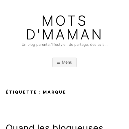
Skip
to
MOTS
content
D'MAMAN
Un blog parental/lifestyle : du partage, des avis…
Menu
ÉTIQUETTE :
MARQUE
Quand les blogueuses