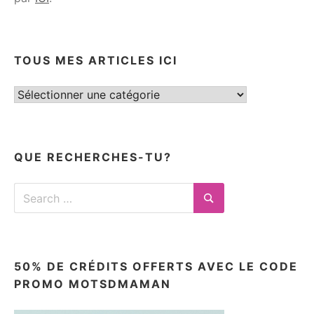
TOUS MES ARTICLES ICI
Tous
mes
articles
ici
QUE RECHERCHES-TU?
Search
for:
Search
50% DE CRÉDITS OFFERTS AVEC LE CODE
PROMO MOTSDMAMAN