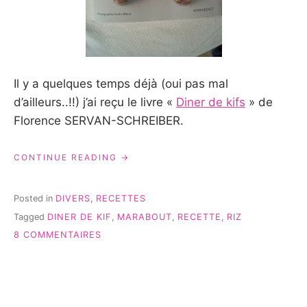
Il y a quelques temps déjà (oui pas mal
d’ailleurs..!!) j’ai reçu le livre «
Diner de kifs
» de
Florence SERVAN-SCHREIBER.
« DES
CONTINUE READING
RECETTES
KIFFANTES
ÇA
Posted in
DIVERS
,
RECETTES
TE
Tagged
DINER DE KIF
,
MARABOUT
,
RECETTE
,
RIZ
DIT? »
SUR
8 COMMENTAIRES
DES
RECETTES
KIFFANTES
ÇA
TE