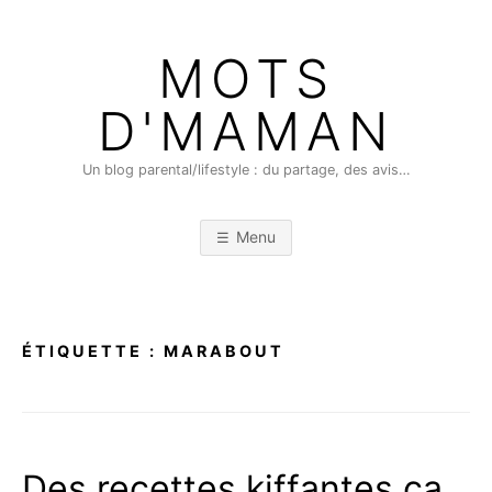
Skip
to
MOTS
content
D'MAMAN
Un blog parental/lifestyle : du partage, des avis…
Menu
ÉTIQUETTE :
MARABOUT
Des recettes kiffantes ça