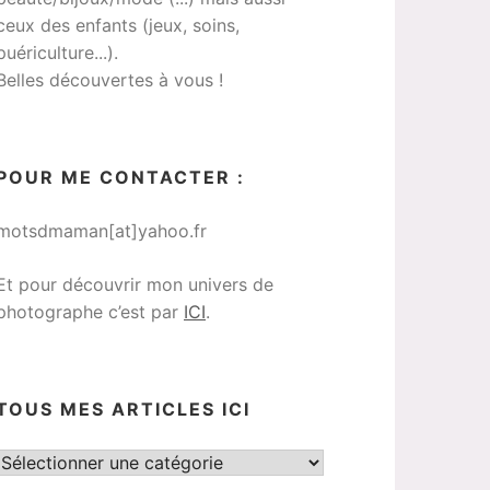
ceux des enfants (jeux, soins,
puériculture...).
Belles découvertes à vous !
POUR ME CONTACTER :
motsdmaman[at]yahoo.fr
Et pour découvrir mon univers de
photographe c’est par
ICI
.
TOUS MES ARTICLES ICI
Tous
mes