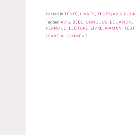
PERNOUD:
DÉCOUVERTE
DE
Posted in
TESTS
,
LIVRES
,
TESTS/AVIS POU
2
Tagged
AVIS
,
BEBE
,
CONCOUS
,
EDCATION
,
DE
PERNOUD
,
LECTURE
,
LIVRE
,
MAMAN
,
TEST
CES
LIVRES »
ON
LEAVE A COMMENT
LAURENCE
PERNOUD:
DÉCOUVERTE
DE
2
DE
CES
LIVRES