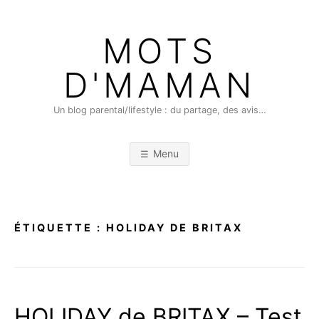
Skip
to
MOTS
content
D'MAMAN
Un blog parental/lifestyle : du partage, des avis…
Menu
ÉTIQUETTE :
HOLIDAY DE BRITAX
HOLIDAY de BRITAX – Test