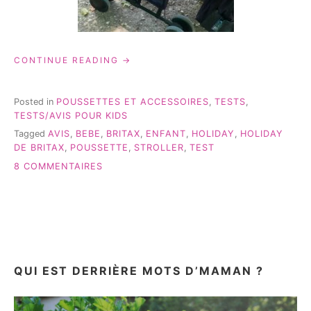
« HOLIDAY
CONTINUE READING
DE
BRITAX
–
Posted in
POUSSETTES ET ACCESSOIRES
,
TESTS
,
TEST
TESTS/AVIS POUR KIDS
&
Tagged
AVIS
,
BEBE
,
BRITAX
,
ENFANT
,
HOLIDAY
,
HOLIDAY
AVIS »
DE BRITAX
,
POUSSETTE
,
STROLLER
,
TEST
SUR
8 COMMENTAIRES
HOLIDAY
DE
BRITAX
–
TEST
&
AVIS
QUI EST DERRIÈRE MOTS D’MAMAN ?