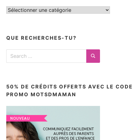
Tous
mes
articles
ici
QUE RECHERCHES-TU?
Search
for:
Search
50% DE CRÉDITS OFFERTS AVEC LE CODE
PROMO MOTSDMAMAN