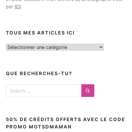
par
ICI
.
TOUS MES ARTICLES ICI
Tous
mes
articles
ici
QUE RECHERCHES-TU?
Search
for:
Search
50% DE CRÉDITS OFFERTS AVEC LE CODE
PROMO MOTSDMAMAN