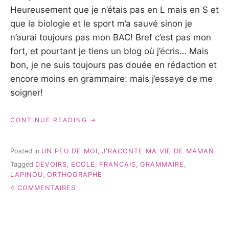
Heureusement que je n’étais pas en L mais en S et
que la biologie et le sport m’a sauvé sinon je
n’aurai toujours pas mon BAC! Bref c’est pas mon
fort, et pourtant je tiens un blog où j’écris… Mais
bon, je ne suis toujours pas douée en rédaction et
encore moins en grammaire: mais j’essaye de me
soigner!
« LE
CONTINUE READING
FRANÇAIS,
LAPINOU
ET
Posted in
UN PEU DE MOI
,
J'RACONTE MA VIE DE MAMAN
MOI…
Tagged
DEVOIRS
,
ECOLE
,
FRANCAIS
,
GRAMMAIRE
,
#UNPEUDEMOI »
LAPINOU
,
ORTHOGRAPHE
SUR
4 COMMENTAIRES
LE
FRANÇAIS,
LAPINOU
ET