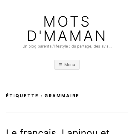
Skip
to
MOTS
content
D'MAMAN
Un blog parental/lifestyle : du partage, des avis…
Menu
ÉTIQUETTE :
GRAMMAIRE
Le français, Lapinou et