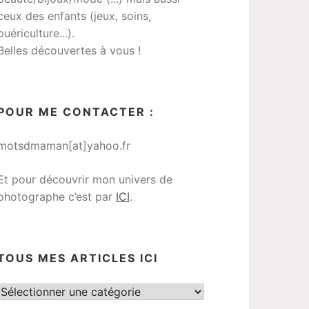
ceux des enfants (jeux, soins,
puériculture...).
Belles découvertes à vous !
POUR ME CONTACTER :
motsdmaman[at]yahoo.fr
Et pour découvrir mon univers de
photographe c’est par
ICI
.
TOUS MES ARTICLES ICI
Tous
mes