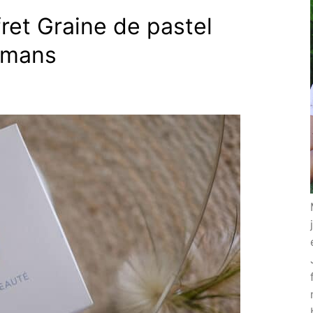
fret Graine de pastel
amans