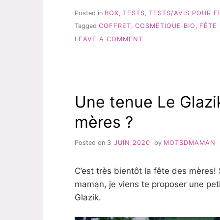
SUR
LE
Posted in
BOX
,
TESTS
,
TESTS/AVIS POUR 
COFFRET
Tagged
COFFRET
,
COSMÉTIQUE BIO
,
FÊTE
GRAINE
ON
DE
LEAVE A COMMENT
PASTEL
MON
POUR
AVIS
LA
SUR
FÊTE
LE
DES
COFFRET
MAMANS »
Une tenue Le Glazik
GRAINE
DE
mères ?
PASTEL
POUR
LA
Posted on
3 JUIN 2020
by
MOTSDMAMAN
FÊTE
DES
MAMANS
C’est très bientôt la fête des mères! 
maman, je viens te proposer une pet
Glazik.