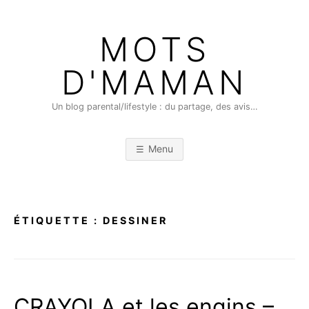
Skip
to
MOTS
content
D'MAMAN
Un blog parental/lifestyle : du partage, des avis…
Menu
ÉTIQUETTE :
DESSINER
CRAYOLA et les engins –