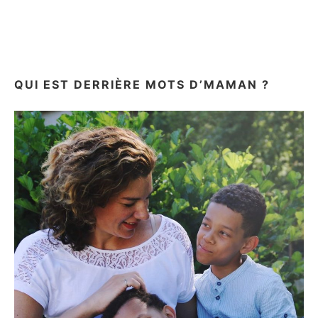
ET
LES
ENGINS
–
TEST
&
QUI EST DERRIÈRE MOTS D’MAMAN ?
AVIS