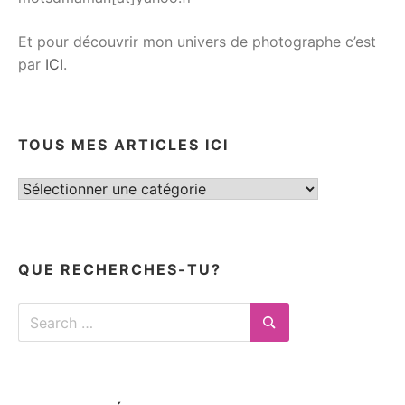
Et pour découvrir mon univers de photographe c’est
par
ICI
.
TOUS MES ARTICLES ICI
Tous
mes
articles
ici
QUE RECHERCHES-TU?
Search
for:
Search