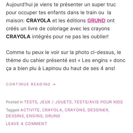
Aujourd’hui je viens te présenter un super truc
pour occuper tes enfants dans le train ou la
maison:
CRAYOLA
et les éditions
GRUND
ont
créés un livre de coloriage avec les crayons
CRAYOLA
intégrés pour ne pas les oublier!
Comme tu peux le voir sur la photo ci-dessus, le
thème du cahier présenté est « Les engins » donc
ça a bien plu à Lapinou du haut de ses 4 ans!
« CRAYOLA
CONTINUE READING
ET
LES
ENGINS
Posted in
TESTS
,
JEUX / JOUETS
,
TESTS/AVIS POUR KIDS
–
Tagged
ACTIVITE
,
CRAYOLA
,
CRAYONS
,
DESSINER
,
TEST
DESSINS
,
ENGINS
,
GRUND
&
AVIS »
ON
LEAVE A COMMENT
CRAYOLA