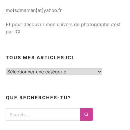
motsdmaman[at]yahoo.fr
Et pour découvrir mon univers de photographe c’est
par
ICI
.
TOUS MES ARTICLES ICI
Tous
mes
articles
ici
QUE RECHERCHES-TU?
Search
for:
Search