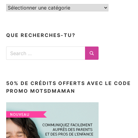
Tous
mes
articles
ici
QUE RECHERCHES-TU?
Search
for:
Search
50% DE CRÉDITS OFFERTS AVEC LE CODE
PROMO MOTSDMAMAN