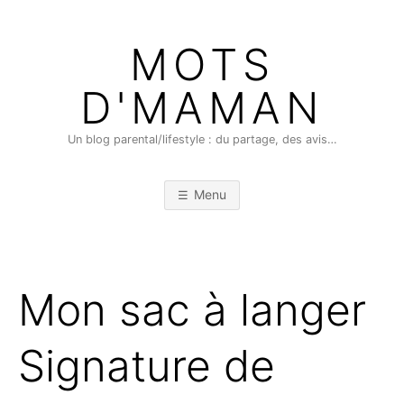
Skip
to
MOTS
content
D'MAMAN
Un blog parental/lifestyle : du partage, des avis…
Menu
Mon sac à langer
Signature de