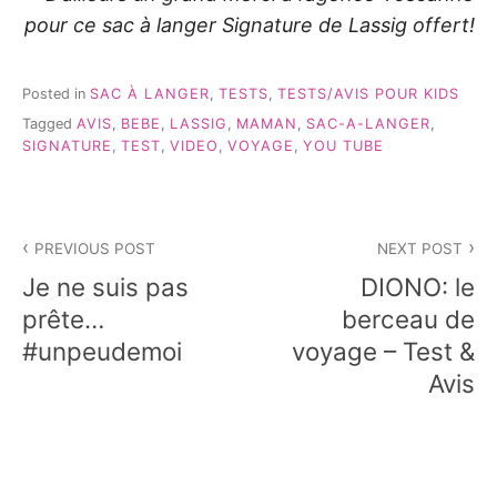
pour ce sac à langer Signature de Lassig offert!
Posted in
SAC À LANGER
,
TESTS
,
TESTS/AVIS POUR KIDS
Tagged
AVIS
,
BEBE
,
LASSIG
,
MAMAN
,
SAC-A-LANGER
,
SIGNATURE
,
TEST
,
VIDEO
,
VOYAGE
,
YOU TUBE
Navigation
PREVIOUS POST
NEXT POST
de
Je ne suis pas
DIONO: le
l’article
prête…
berceau de
#unpeudemoi
voyage – Test &
Avis