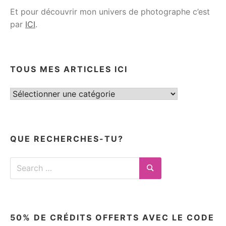
Et pour découvrir mon univers de photographe c’est
par
ICI
.
TOUS MES ARTICLES ICI
Tous
mes
articles
ici
QUE RECHERCHES-TU?
Search
for:
Search
50% DE CRÉDITS OFFERTS AVEC LE CODE