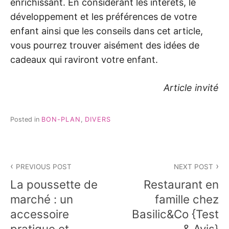
enrichissant. En considérant les intérêts, le
développement et les préférences de votre
enfant ainsi que les conseils dans cet article,
vous pourrez trouver aisément des idées de
cadeaux qui raviront votre enfant.
Article invité
Posted in
BON-PLAN
,
DIVERS
Navigation
PREVIOUS POST
NEXT POST
de
La poussette de
Restaurant en
l’article
marché : un
famille chez
accessoire
Basilic&Co {Test
pratique et
& Avis}