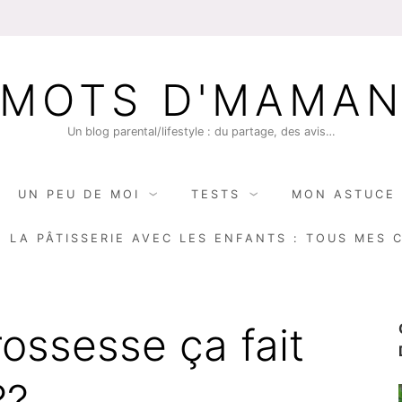
MOTS D'MAMA
Un blog parental/lifestyle : du partage, des avis…
UN PEU DE MOI
TESTS
MON ASTUCE 
E LA PÂTISSERIE AVEC LES ENFANTS : TOUS MES 
rossesse ça fait
??