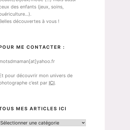
ceux des enfants (jeux, soins,
puériculture...).
Belles découvertes à vous !
POUR ME CONTACTER :
motsdmaman[at]yahoo.fr
Et pour découvrir mon univers de
photographe c’est par
ICI
.
TOUS MES ARTICLES ICI
Tous
mes