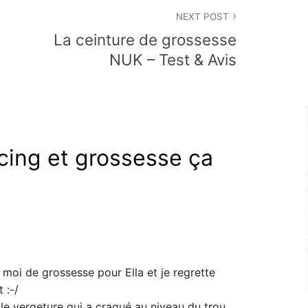
NEXT POST
La ceinture de grossesse
NUK – Test & Avis
cing et grossesse ça
5 moi de grossesse pour Ella et je regrette
 :-/
le vergeture qui a craqué au niveau du trou