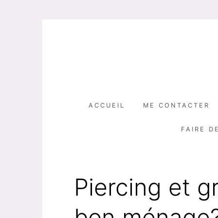
Skip
to
content
ACCUEIL
ME CONTACTER
FAIRE D
Piercing et g
bon ménage