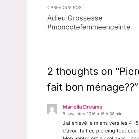
Navigation
PREVIOUS POST
de
Adieu Grossesse
l’article
#moncotefemmeenceinte
2 thoughts on “
Pier
fait bon ménage??
”
Mariella Dreams
9 novembre 2016 à 15 h 38 min
J’ai enlevé le miens vers les 4 -
d’avoir fait ce piercing tout court
Mon ventre est nickel avec 1 seu