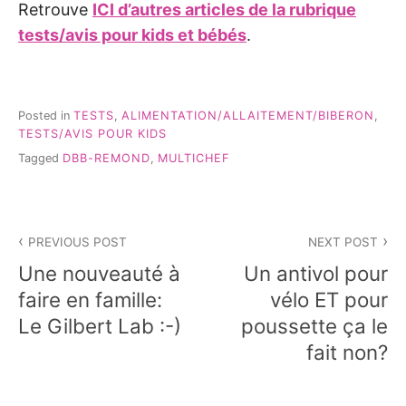
Retrouve
ICI d’autres articles de la rubrique
tests/avis pour kids et bébés
.
Posted in
TESTS
,
ALIMENTATION/ALLAITEMENT/BIBERON
,
TESTS/AVIS POUR KIDS
Tagged
DBB-REMOND
,
MULTICHEF
Navigation
PREVIOUS POST
NEXT POST
de
Une nouveauté à
Un antivol pour
l’article
faire en famille:
vélo ET pour
Le Gilbert Lab :-)
poussette ça le
fait non?