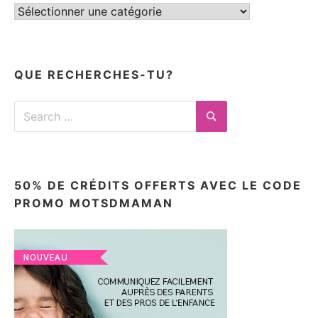
Tous
mes
articles
ici
QUE RECHERCHES-TU?
Search
for:
Search
50% DE CRÉDITS OFFERTS AVEC LE CODE
PROMO MOTSDMAMAN