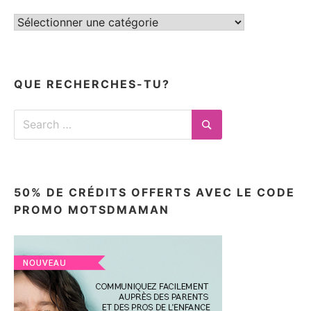
Tous
mes
articles
ici
QUE RECHERCHES-TU?
Search
for:
Search
50% DE CRÉDITS OFFERTS AVEC LE CODE
PROMO MOTSDMAMAN