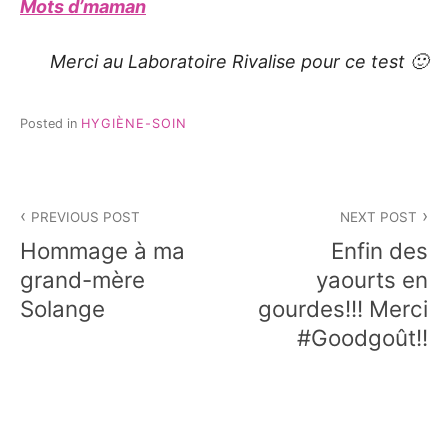
Mots d’maman
Merci au Laboratoire Rivalise pour ce test 🙂
Posted in
HYGIÈNE-SOIN
Navigation
PREVIOUS POST
NEXT POST
de
Hommage à ma
Enfin des
l’article
grand-mère
yaourts en
Solange
gourdes!!! Merci
#Goodgoût!!