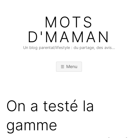
Skip
to
MOTS
content
D'MAMAN
Un blog parental/lifestyle : du partage, des avis…
Menu
On a testé la
gamme