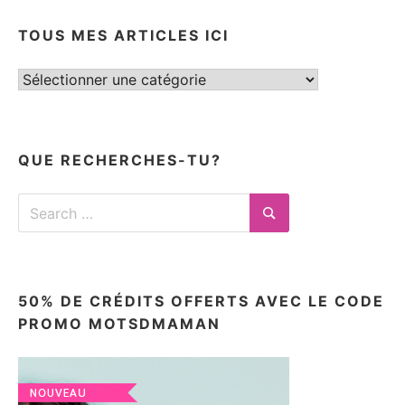
TOUS MES ARTICLES ICI
Tous
mes
articles
ici
QUE RECHERCHES-TU?
Search
for:
Search
50% DE CRÉDITS OFFERTS AVEC LE CODE
PROMO MOTSDMAMAN