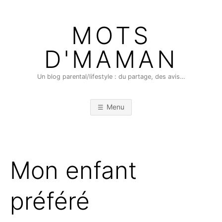
Skip
to
MOTS
content
D'MAMAN
Un blog parental/lifestyle : du partage, des avis…
Menu
Mon enfant
préféré