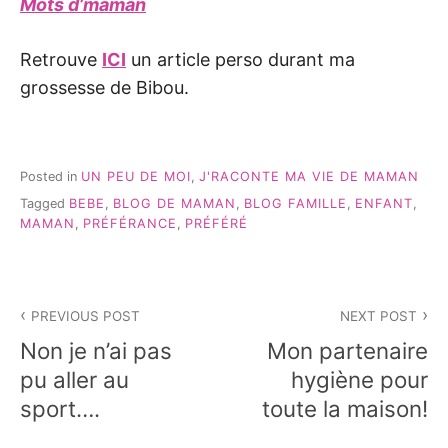
Mots d’maman
Retrouve
ICI
un article perso durant ma
grossesse de Bibou.
Posted in
UN PEU DE MOI
,
J'RACONTE MA VIE DE MAMAN
Tagged
BEBE
,
BLOG DE MAMAN
,
BLOG FAMILLE
,
ENFANT
,
MAMAN
,
PRÉFÉRANCE
,
PRÉFÉRÉ
Navigation
PREVIOUS POST
NEXT POST
de
Non je n’ai pas
Mon partenaire
l’article
pu aller au
hygiène pour
sport….
toute la maison!