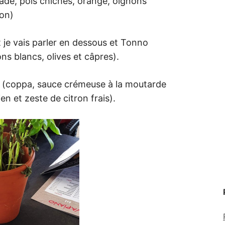
lade, pois chiches, orange, oignons
ron)
 je vais parler en dessous et Tonno
ns blancs, olives et câpres).
la (coppa, sauce crémeuse à la moutarde
en et zeste de citron frais).