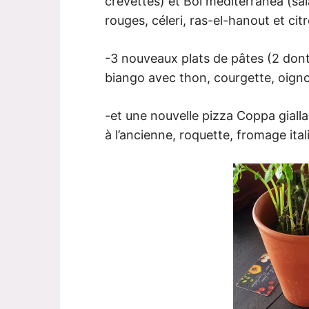
crevettes) et Bol mediterranea (sa
rouges, céleri, ras-el-hanout et cit
-3 nouveaux plats de pâtes (2 dont
biango avec thon, courgette, oigno
-et une nouvelle pizza Coppa gial
à l’ancienne, roquette, fromage itali