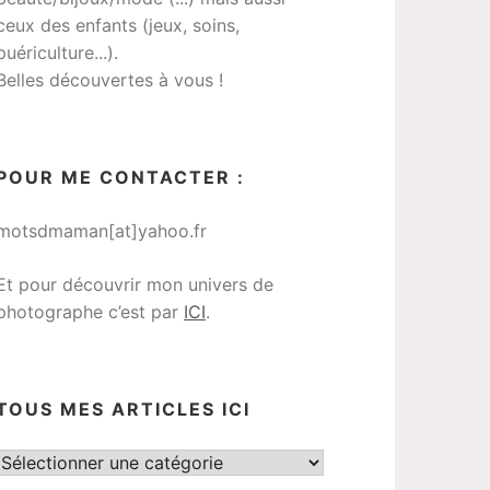
ceux des enfants (jeux, soins,
puériculture...).
Belles découvertes à vous !
POUR ME CONTACTER :
motsdmaman[at]yahoo.fr
Et pour découvrir mon univers de
photographe c’est par
ICI
.
TOUS MES ARTICLES ICI
Tous
mes