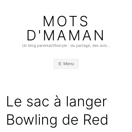
Skip
to
MOTS
content
D'MAMAN
Un blog parental/lifestyle : du partage, des avis…
Menu
Le sac à langer
Bowling de Red