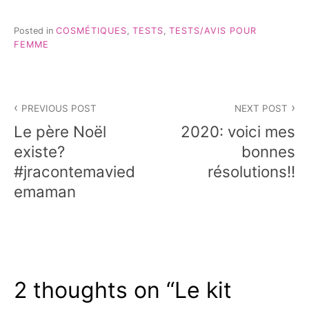
Posted in
COSMÉTIQUES
,
TESTS
,
TESTS/AVIS POUR
FEMME
Navigation
PREVIOUS POST
NEXT POST
de
Le père Noël
2020: voici mes
l’article
existe?
bonnes
#jracontemavied
résolutions!!
emaman
2 thoughts on “
Le kit