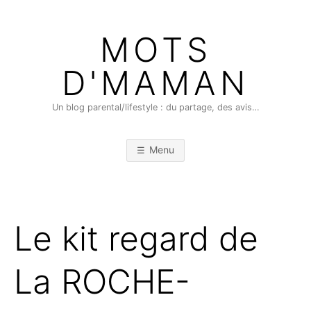
Skip
to
MOTS
content
D'MAMAN
Un blog parental/lifestyle : du partage, des avis…
Menu
Le kit regard de
La ROCHE-