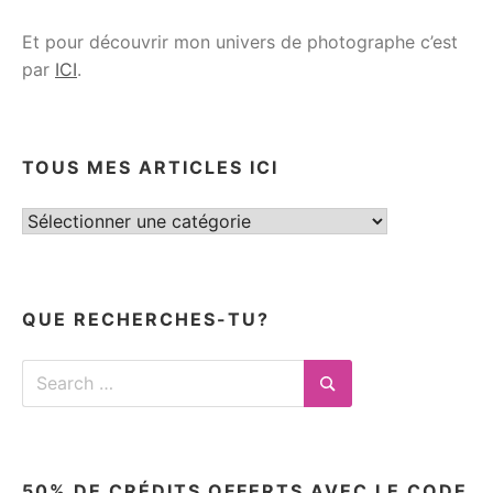
Et pour découvrir mon univers de photographe c’est
par
ICI
.
TOUS MES ARTICLES ICI
Tous
mes
articles
ici
QUE RECHERCHES-TU?
Search
for:
Search
50% DE CRÉDITS OFFERTS AVEC LE CODE