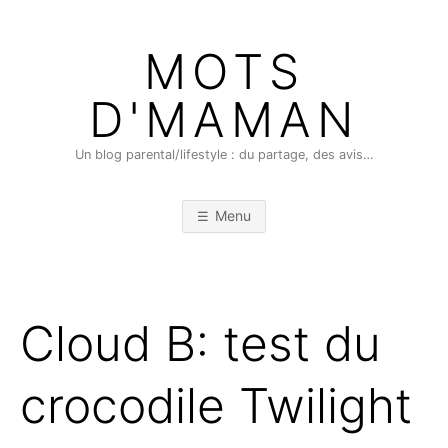
Skip
to
MOTS
content
D'MAMAN
Un blog parental/lifestyle : du partage, des avis…
Menu
Cloud B: test du
crocodile Twilight