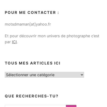
POUR ME CONTACTER :
motsdmaman[at]yahoo.fr
Et pour découvrir mon univers de photographe c’est
par
ICI
.
TOUS MES ARTICLES ICI
Tous
mes
articles
ici
QUE RECHERCHES-TU?