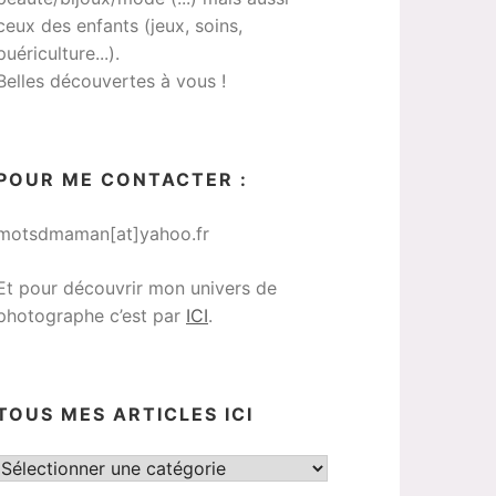
ceux des enfants (jeux, soins,
puériculture...).
Belles découvertes à vous !
POUR ME CONTACTER :
motsdmaman[at]yahoo.fr
Et pour découvrir mon univers de
photographe c’est par
ICI
.
TOUS MES ARTICLES ICI
Tous
mes