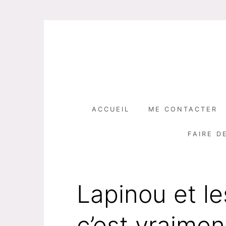
Skip
to
content
ACCUEIL
ME CONTACTER
FAIRE D
Lapinou et le
c’est vraiment