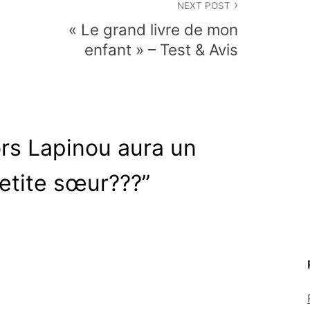
NEXT POST
« Le grand livre de mon
enfant » – Test & Avis
ors Lapinou aura un
petite sœur???
”