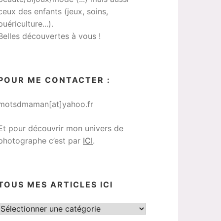
ceux des enfants (jeux, soins,
puériculture...).
Belles découvertes à vous !
POUR ME CONTACTER :
motsdmaman[at]yahoo.fr
Et pour découvrir mon univers de
photographe c’est par
ICI
.
TOUS MES ARTICLES ICI
Tous
mes