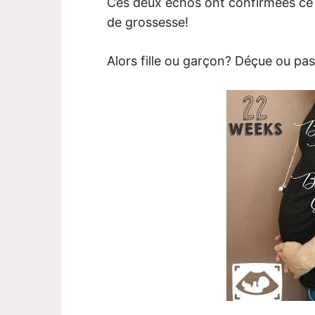
Ces deux échos ont confirmées ce 
de grossesse!
Alors fille ou garçon? Déçue ou pa