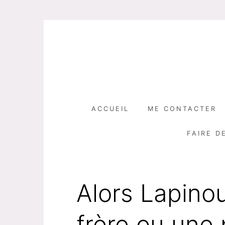
Skip
to
content
ACCUEIL
ME CONTACTER
FAIRE D
Alors Lapinou
frère ou une