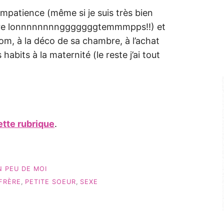
mpatience (même si je suis très bien
 dure lonnnnnnnngggggggtemmmpps!!) et
m, à la déco de sa chambre, à l’achat
abits à la maternité (le reste j’ai tout
cette rubrique
.
N PEU DE MOI
 FRÈRE
,
PETITE SOEUR
,
SEXE