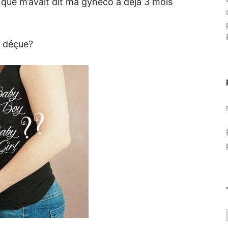
que m’avait dit ma gynéco a déjà 3 mois
s déçue?