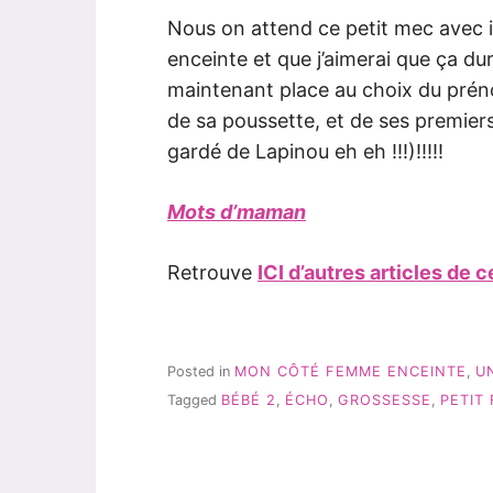
Nous on attend ce petit mec avec i
enceinte et que j’aimerai que ça
maintenant place au choix du préno
de sa poussette, et de ses premiers h
gardé de Lapinou eh eh !!!)!!!!!
Mots d’maman
Retrouve
ICI d’autres articles de 
Posted in
MON CÔTÉ FEMME ENCEINTE
,
U
Tagged
BÉBÉ 2
,
ÉCHO
,
GROSSESSE
,
PETIT
Navigation