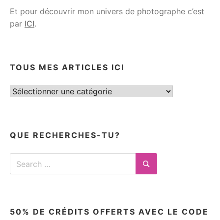
Et pour découvrir mon univers de photographe c’est
par
ICI
.
TOUS MES ARTICLES ICI
Tous
mes
articles
ici
QUE RECHERCHES-TU?
Search
for:
Search
50% DE CRÉDITS OFFERTS AVEC LE CODE