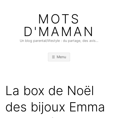
Skip
to
MOTS
content
D'MAMAN
Un blog parental/lifestyle : du partage, des avis…
Menu
La box de Noël
des bijoux Emma