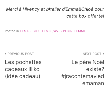
Merci à Hivency et l’Atelier d’Emma&Chloé pour
cette box offerte!
Posted in
TESTS
,
BOX
,
TESTS/AVIS POUR FEMME
Navigation
PREVIOUS POST
NEXT POST
de
Les pochettes
Le père Noël
l’article
cadeaux Illiko
existe?
(idée cadeau)
#jracontemavied
emaman