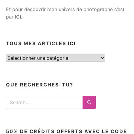
Et pour découvrir mon univers de photographe c’est
par
ICI
.
TOUS MES ARTICLES ICI
Tous
mes
articles
ici
QUE RECHERCHES-TU?
Search
for:
Search
50% DE CRÉDITS OFFERTS AVEC LE CODE