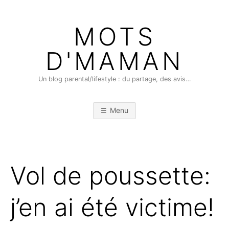
Skip
to
MOTS
content
D'MAMAN
Un blog parental/lifestyle : du partage, des avis…
Menu
Vol de poussette:
j’en ai été victime!