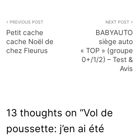
Navigation
PREVIOUS POST
NEXT POST
de
Petit cache
BABYAUTO
l’article
cache Noël de
siège auto
chez Fleurus
« TOP » (groupe
0+/1/2) – Test &
Avis
13 thoughts on “
Vol de
poussette: j’en ai été