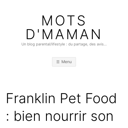
Skip
to
MOTS
content
D'MAMAN
Un blog parental/lifestyle : du partage, des avis…
Menu
Franklin Pet Food
: bien nourrir son