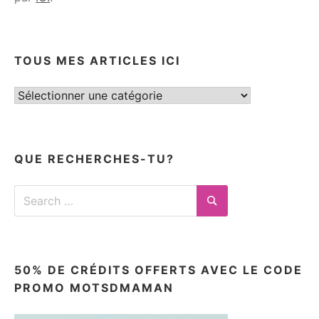
TOUS MES ARTICLES ICI
Tous
mes
articles
ici
QUE RECHERCHES-TU?
Search
for:
Search
50% DE CRÉDITS OFFERTS AVEC LE CODE
PROMO MOTSDMAMAN