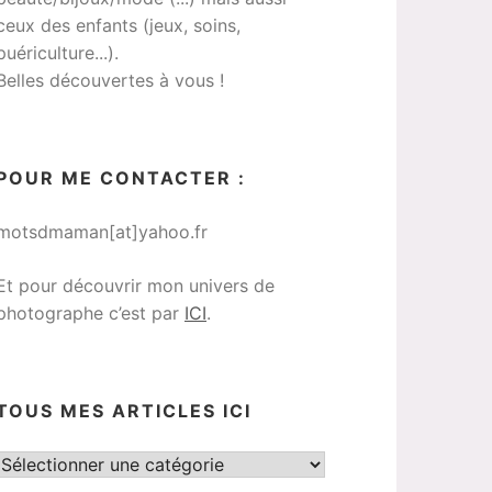
ceux des enfants (jeux, soins,
puériculture...).
Belles découvertes à vous !
POUR ME CONTACTER :
motsdmaman[at]yahoo.fr
Et pour découvrir mon univers de
photographe c’est par
ICI
.
TOUS MES ARTICLES ICI
Tous
mes