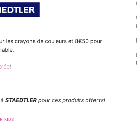
ur les crayons de couleurs et 8€50 pour
nable.
t
r
ée
!
 à
STAEDTLER
pour ces produits offerts!
R KIDS