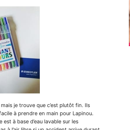
is je trouve que c’est plutôt fin. Ils
t facile à prendre en main pour Lapinou.
e est à base d’eau lavable sur les
à l’air libre si un accident arrive durant