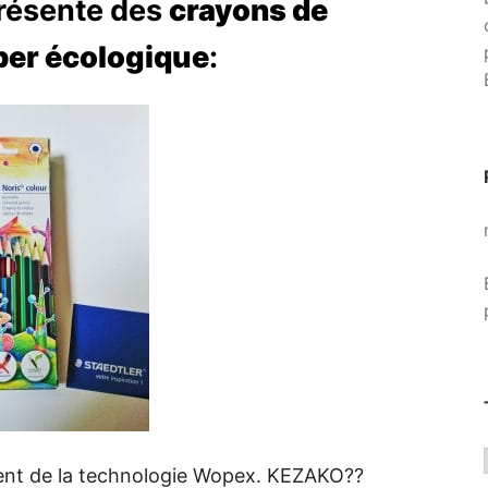
présente des
crayons de
per écologique
:
ent de la technologie Wopex. KEZAKO??