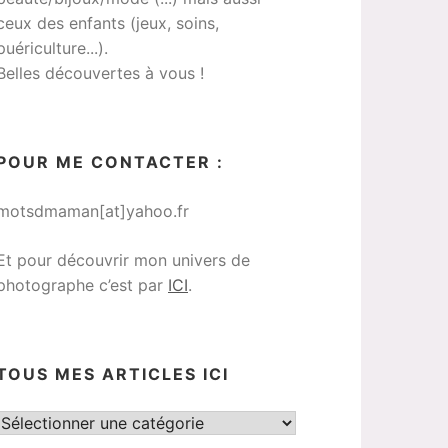
ceux des enfants (jeux, soins,
puériculture...).
Belles découvertes à vous !
POUR ME CONTACTER :
motsdmaman[at]yahoo.fr
Et pour découvrir mon univers de
photographe c’est par
ICI
.
TOUS MES ARTICLES ICI
Tous
mes