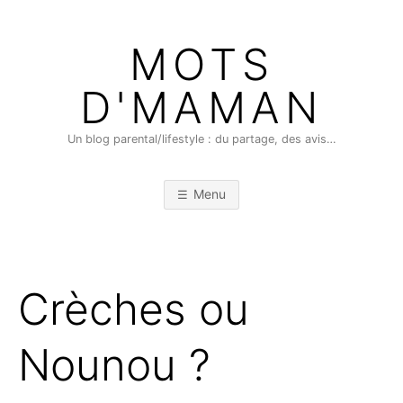
Skip
to
MOTS
content
D'MAMAN
Un blog parental/lifestyle : du partage, des avis…
Menu
Crèches ou
Nounou ?