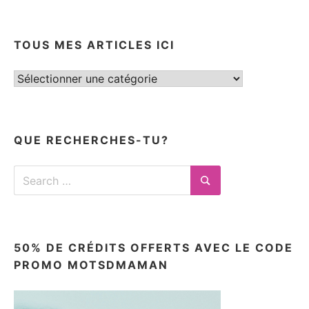
TOUS MES ARTICLES ICI
Tous
mes
articles
ici
QUE RECHERCHES-TU?
Search
for:
Search
50% DE CRÉDITS OFFERTS AVEC LE CODE
PROMO MOTSDMAMAN