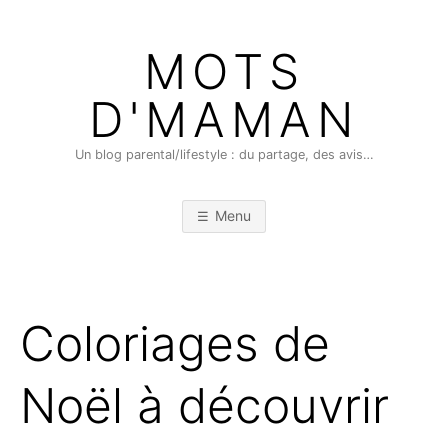
Skip
to
MOTS
content
D'MAMAN
Un blog parental/lifestyle : du partage, des avis…
Menu
Coloriages de
Noël à découvrir