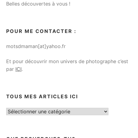
Belles découvertes à vous !
POUR ME CONTACTER :
motsdmaman[at]yahoo.fr
Et pour découvrir mon univers de photographe c’est
par
ICI
.
TOUS MES ARTICLES ICI
Tous
mes
articles
ici