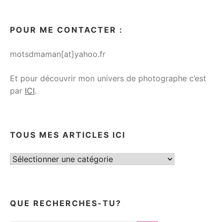
POUR ME CONTACTER :
motsdmaman[at]yahoo.fr
Et pour découvrir mon univers de photographe c’est
par
ICI
.
TOUS MES ARTICLES ICI
Tous
mes
articles
ici
QUE RECHERCHES-TU?