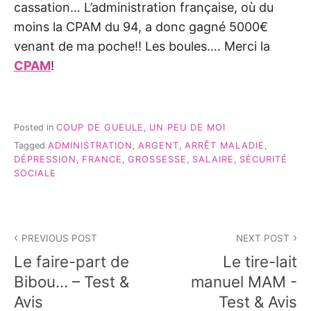
cassation… L’administration française, où du
moins la CPAM du 94, a donc gagné 5000€
venant de ma poche!! Les boules…. Merci la
CPAM
!
Posted in
COUP DE GUEULE
,
UN PEU DE MOI
Tagged
ADMINISTRATION
,
ARGENT
,
ARRÊT MALADIE
,
DÉPRESSION
,
FRANCE
,
GROSSESSE
,
SALAIRE
,
SÉCURITÉ
SOCIALE
Navigation
PREVIOUS POST
NEXT POST
de
Le faire-part de
Le tire-lait
l’article
Bibou… – Test &
manuel MAM -
Avis
Test & Avis