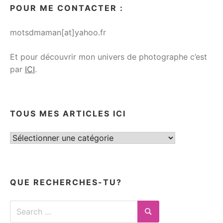
POUR ME CONTACTER :
motsdmaman[at]yahoo.fr
Et pour découvrir mon univers de photographe c’est
par
ICI
.
TOUS MES ARTICLES ICI
Tous
mes
articles
ici
QUE RECHERCHES-TU?
Search
for:
Search