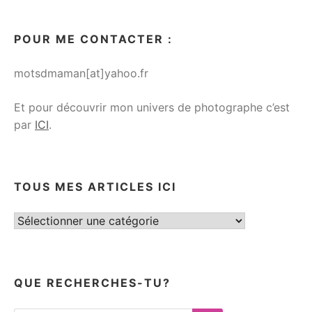
POUR ME CONTACTER :
motsdmaman[at]yahoo.fr
Et pour découvrir mon univers de photographe c’est
par
ICI
.
TOUS MES ARTICLES ICI
Tous
mes
articles
ici
QUE RECHERCHES-TU?