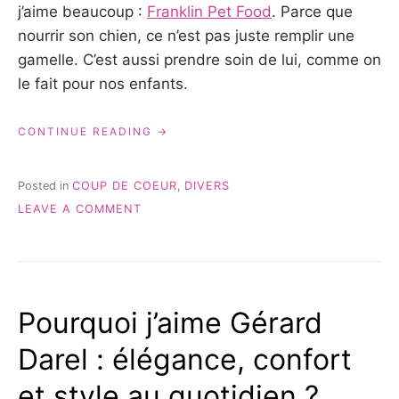
j’aime beaucoup :
Franklin Pet Food
. Parce que
nourrir son chien, ce n’est pas juste remplir une
gamelle. C’est aussi prendre soin de lui, comme on
le fait pour nos enfants.
« FRANKLIN
CONTINUE READING
PET
FOOD
:
Posted in
COUP DE COEUR
,
DIVERS
BIEN
ON
LEAVE A COMMENT
NOURRIR
FRANKLIN
SON
PET
CHIEN
FOOD
TOUT
:
EN
BIEN
PENSANT
Pourquoi j’aime Gérard
NOURRIR
À
SON
L’AVENIR
Darel : élégance, confort
CHIEN
DE
SES
TOUT
ENFANTS »
et style au quotidien ?
EN