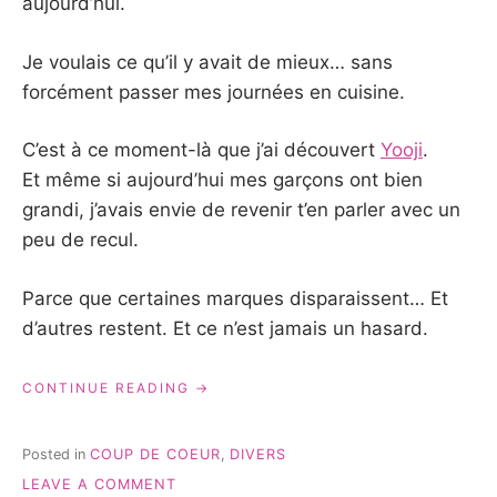
aujourd’hui.
Je voulais ce qu’il y avait de mieux… sans
forcément passer mes journées en cuisine.
C’est à ce moment-là que j’ai découvert
Yooji
.
Et même si aujourd’hui mes garçons ont bien
grandi, j’avais envie de revenir t’en parler avec un
peu de recul.
Parce que certaines marques disparaissent… Et
d’autres restent. Et ce n’est jamais un hasard.
« YOOJI
CONTINUE READING
AVIS
:
POURQUOI
Posted in
COUP DE COEUR
,
DIVERS
LES
ON
LEAVE A COMMENT
MAMANS