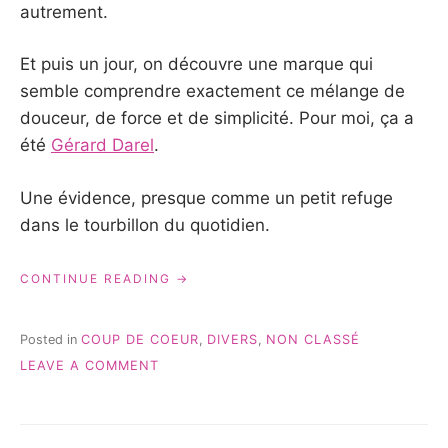
autrement.
Et puis un jour, on découvre une marque qui
semble comprendre exactement ce mélange de
douceur, de force et de simplicité. Pour moi, ça a
été
Gérard Darel
.
Une évidence, presque comme un petit refuge
dans le tourbillon du quotidien.
« POURQUOI
CONTINUE READING
J’AIME
GÉRARD
DAREL
Posted in
COUP DE COEUR
,
DIVERS
,
NON CLASSÉ
:
ON
LEAVE A COMMENT
ÉLÉGANCE,
POURQUOI
CONFORT
J’AIME
ET
GÉRARD
STYLE
DAREL